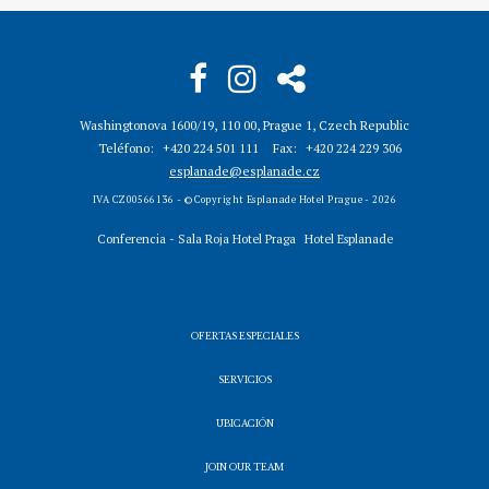
Washingtonova 1600/19, 110 00, Prague 1, Czech Republic
Teléfono
+420 224 501 111
Fax
+420 224 229 306
esplanade@esplanade.cz
IVA CZ00566136 - © Copyright Esplanade Hotel Prague - 2026
Conferencia - Sala Roja Hotel Praga
Hotel Esplanade
OFERTAS ESPECIALES
SERVICIOS
UBICACIÓN
JOIN OUR TEAM